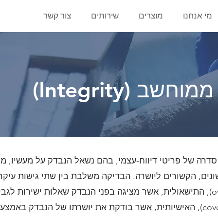
מי אנחנו
מוצרים
שירותים
צור קשר
ב (Integrity)
דרה של פריטי דיווח-עצמי, בהם נשאל הנבדק על מעשיו, מח
ונים, הקשורים ליושרה. הבדיקה משלבת בין שתי גישות עיקר
הגישה הישירה (overt), התישאולית, אשר מציגה בפני הנבדק שאלות ישירות ל
והגישה העקיפה (covert), האישיותית, אשר בודקת את יושרתו של הנבדק בא